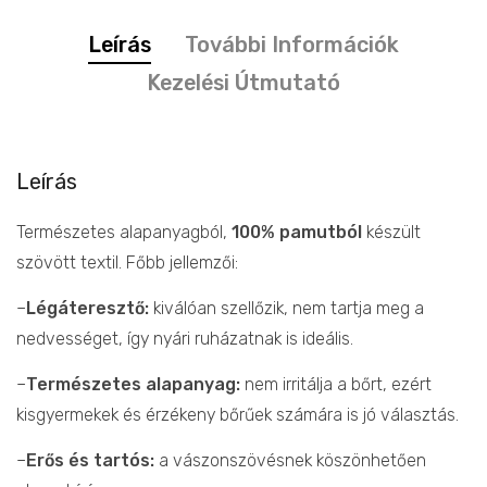
Leírás
További Információk
Kezelési Útmutató
Leírás
Természetes alapanyagból,
100% pamutból
készült
szövött textil. Főbb jellemzői:
–
Légáteresztő:
kiválóan szellőzik, nem tartja meg a
nedvességet, így nyári ruházatnak is ideális.
–
Természetes alapanyag:
nem irritálja a bőrt, ezért
kisgyermekek és érzékeny bőrűek számára is jó választás.
–
Erős és tartós:
a vászonszövésnek köszönhetően