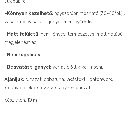
strapabíró
–
Könnyen kezelhető:
egyszerűen mosható (30-40fok) ,
vasalható. Vasalást igényel, mert gyűrődik.
–
Matt felületű:
nem fényes, természetes, matt hatású
megjelenést ad.
–
Nem rugalmas
–
Beavatást igényel:
varrás előtt ki kell mosni.
Ajánljuk:
ruházat, babaruha, lakástextil, patchwork,
kreatív projektek, ovizsák, ágyneműhuzat,…
Készleten: 10 m