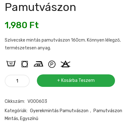
Pamutvászon
1,980
Ft
Szívecske mintás pamutvászon 160cm. Könnyen lélegző,
természetesen anyag.
Szívecske
Kosárba Teszem
mintás
pamutvászon
Cikkszám:
V000603
mennyiség
Kategóriák:
Gyerekmintás Pamutvászon
,
Pamutvászon
Mintás, Egyszínű