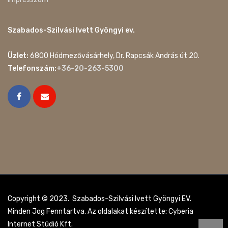
Szabados-Szilvási Ivett Gyöngyi ev.
Üzlet:
6800 Hódmezővásárhely, Dr. Rapcsák András út 20.
Telefonszám:
+36-20-263-5300
Copyright © 2023. Szabados-Szilvási Ivett Gyöngyi EV.
Minden Jog Fenntartva. Az oldalakat készítette: Cyberia
Internet Stúdió Kft.