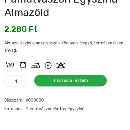
Almazöld
2,280
Ft
Almazöld színű pamutvászon. Könnyen lélegző, természetesen
anyag.
Pamutvászon
Kosárba Teszem
egyszínű
almazöld
Cikkszám:
V000080
mennyiség
Kategória:
Pamutvászon Mintás, Egyszínű