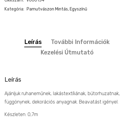
Cikkszám:
V000134
mennyiség
Kategória:
Pamutvászon Mintás, Egyszínű
Leírás
További Információk
Kezelési Útmutató
Leírás
Ajánljuk ruhaneműnek, lakástextíliának, bútorhuzatnak,
függönynek, dekorációs anyagnak. Beavatást igényel.
Készleten: 0,7m