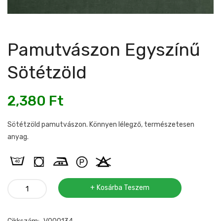
Pamutvászon Egyszínű
Sötétzöld
2,380
Ft
Sötétzöld pamutvászon. Könnyen lélegző, természetesen
anyag.
Pamutvászon
Kosárba Teszem
egyszínű
sötétzöld