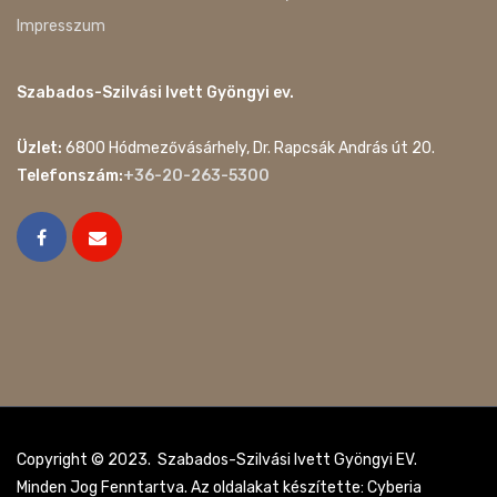
Impresszum
Szabados-Szilvási Ivett Gyöngyi ev.
Üzlet:
6800 Hódmezővásárhely, Dr. Rapcsák András út 20.
Telefonszám:
+36-20-263-5300
Copyright © 2023. Szabados-Szilvási Ivett Gyöngyi EV.
Minden Jog Fenntartva. Az oldalakat készítette: Cyberia