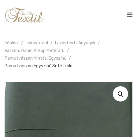
Főoldal
Lakástextil
Lakástextil Anyagok
Vászon, Flanel, Krepp Méteráru
Pamutvászon Mintás, Egyszínű
Pamutvászon Egyszínű Sötétzöld